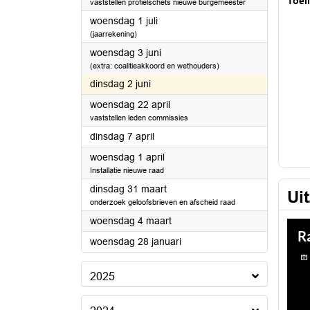
Toel
vaststellen profielschets nieuwe burgemeester
2026
woensdag 1 juli
(jaarrekening)
2026
woensdag 3 juni
(extra: coalitieakkoord en wethouders)
2026
dinsdag 2 juni
2026
woensdag 22 april
vaststellen leden commissies
2026
dinsdag 7 april
2026
woensdag 1 april
Installatie nieuwe raad
2026
dinsdag 31 maart
Ui
onderzoek geloofsbrieven en afscheid raad
2026
woensdag 4 maart
2026
woensdag 28 januari
2025