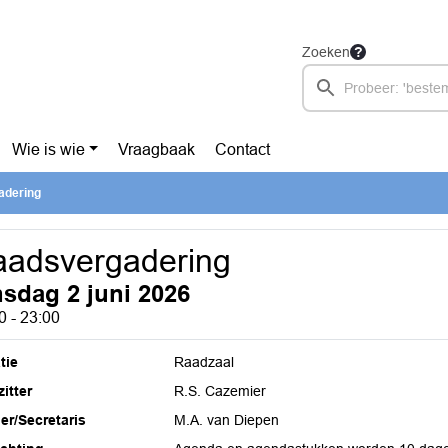
Zoeken
Wie is wie
Vraagbaak
Contact
adering
adsvergadering
nsdag 2 juni 2026
0 - 23:00
tie
Raadzaal
itter
R.S. Cazemier
ier/Secretaris
M.A. van Diepen