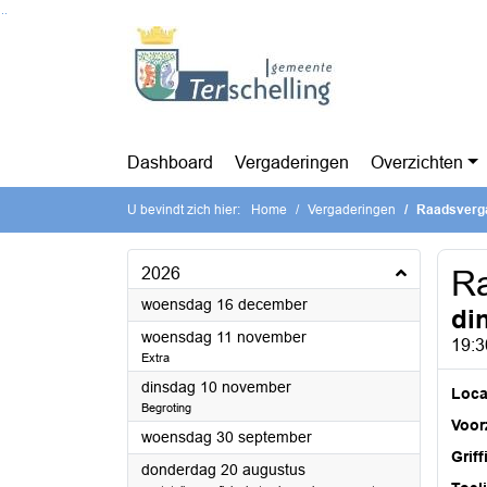
Ga naar de inhoud van deze pagina
Ga naar het zoeken
Ga naar het menu
Dashboard
Vergaderingen
Overzichten
U bevindt zich hier:
Home
Vergaderingen
Raadsverg
2026
Ra
2026
woensdag 16 december
di
2026
woensdag 11 november
19:3
Extra
2026
dinsdag 10 november
Loca
Begroting
Voorz
2026
woensdag 30 september
Griff
2026
donderdag 20 augustus