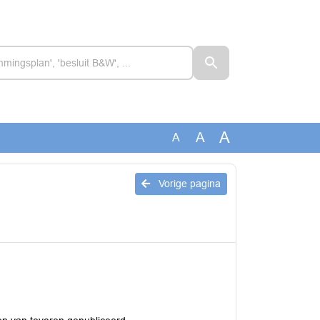
A
A
A
Vorige pagina