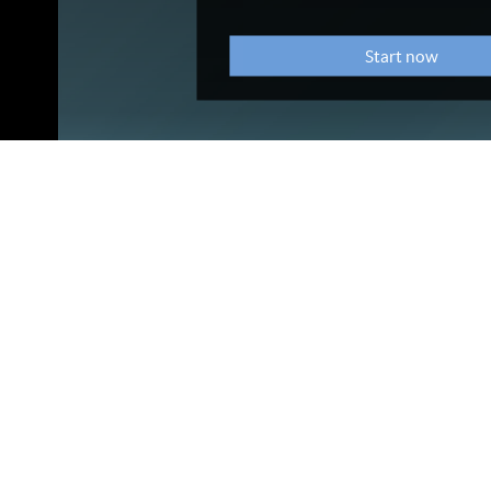
endapunten
Opening en afwezigheidsmeldingen
Belangstellenden zijn van harte welkom de vergadering bij te wonen
Vaststellen agenda