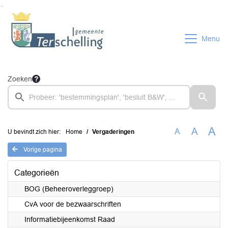
Ga naar de inhoud van deze pagina
Ga naar het zoeken
Ga naar het menu
Menu
Zoeken
A
A
A
U bevindt zich hier:
Home
Vergaderingen
Vorige pagina
Categorieën
BOG (Beheeroverleggroep)
CvA voor de bezwaarschriften
Informatiebijeenkomst Raad