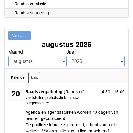
Raadscommissie
Raadsvergadering
Vandaag
augustus 2026
Maand
Jaar
Kalender
Lijst
donderdag 20 augustus 2026
Raadsvergadering
(Raadzaal)
14:30 - 16:00
20
vaststellen profielschets nieuwe
burgemeester
Agenda en agendastukken worden 10 dagen van
tevoren gepubliceerd.
De publieke tribune is geopend, u bent van harte
welkom. Via onze site kunt u live en achteraf