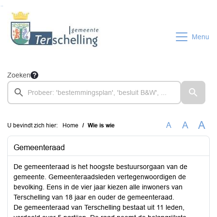
Ga naar de inhoud van deze pagina
Ga naar het zoeken
Ga naar het menu
Menu
Zoeken
A
A
A
U bevindt zich hier:
Home
Wie is wie
Gemeenteraad
De gemeenteraad is het hoogste bestuursorgaan van de
gemeente. Gemeenteraadsleden vertegenwoordigen de
bevolking. Eens in de vier jaar kiezen alle inwoners van
Terschelling van 18 jaar en ouder de gemeenteraad.
De gemeenteraad van Terschelling bestaat uit 11 leden,