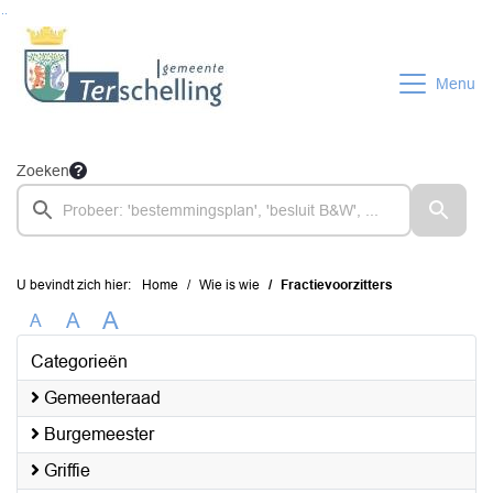
Ga naar de inhoud van deze pagina
Ga naar het zoeken
Ga naar het menu
Menu
Zoeken
U bevindt zich hier:
Home
Wie is wie
Fractievoorzitters
A
A
A
Categorieën
Gemeenteraad
Burgemeester
Griffie