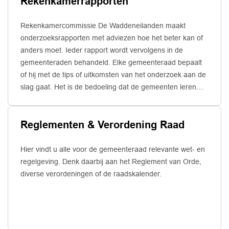
Rekenkamerrapporten
aan de orde van de dag’. De behandeling van deze motie
vindt dan plaats nadat alle andere agendapunten zijn
afgehandeld.
Rekenkamercommissie De Waddeneilanden maakt
onderzoeksrapporten met adviezen hoe het beter kan of
anders moet. Ieder rapport wordt vervolgens in de
gemeenteraden behandeld. Elke gemeenteraad bepaalt
of hij met de tips of uitkomsten van het onderzoek aan de
slag gaat. Het is de bedoeling dat de gemeenten leren
van rekenkameronderzoeken.
Reglementen & Verordening Raad
Hier vindt u alle voor de gemeenteraad relevante wet- en
regelgeving. Denk daarbij aan het Reglement van Orde,
diverse verordeningen of de raadskalender.