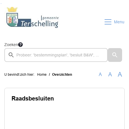
Ga naar de inhoud van deze pagina
Ga naar het zoeken
Ga naar het menu
Menu
Zoeken
A
A
A
U bevindt zich hier:
Home
Overzichten
Raadsbesluiten