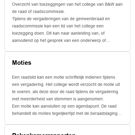
Overzicht van toezeggingen van het college van B&W aan
de raad of raadscommissie.
Tijdens de vergaderingen van de gemeenteraad en
raadscommissie kan een lid van het college een
toezegging doen. Dit kan naar aanleiding van, of
aanvullend op het gesprek van een onderwerp of
voorstel. Toezeggingen vragen om een
inspanningsverplichting door het college. Ze zijn
Moties
onderdeel van een besluit en worden daarom
opgeschreven.
Een raadslid kan een motie schriftelijk indienen tijdens
een vergadering. Het college wordt verzocht de motie uit
te voeren, als deze door de raad tijdens de vergadering
met meerderheid van stemmen is aangenomen.
Een motie kan aansluiten op een agendapunt. De raad
behandelt de moties tegelijkertijd met de beraadslaging
(overleg) over het agendapunt. Als de motie niet aansluit
op een agendapunt, is er sprake van een ‘motie vreemd