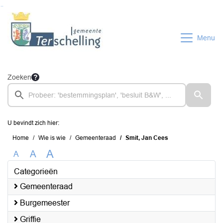
Ga naar de inhoud van deze pagina
Ga naar het zoeken
Ga naar het menu
Menu
Zoeken
U bevindt zich hier:
Home
Wie is wie
Gemeenteraad
Smit, Jan Cees
A
A
A
Categorieën
Gemeenteraad
Burgemeester
Griffie