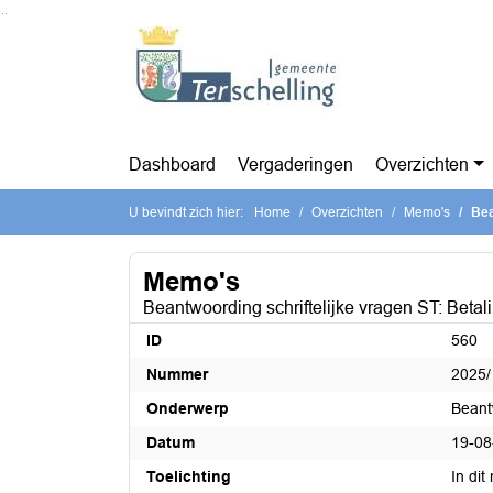
Ga naar de inhoud van deze pagina
Ga naar het zoeken
Ga naar het menu
Dashboard
Vergaderingen
Overzichten
U bevindt zich hier:
Home
Overzichten
Memo's
Beant
Memo's
Beantwoording schriftelijke vragen ST: Beta
ID
560
Nummer
2025/
Onderwerp
Beant
Datum
19-08
Toelichting
In di