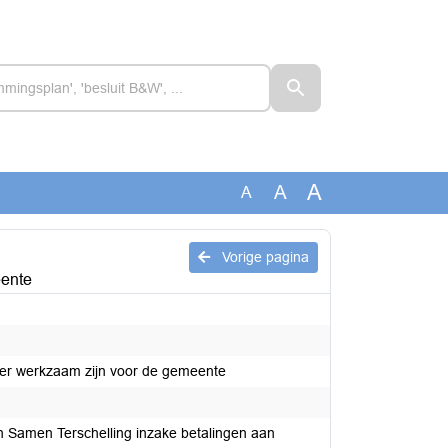
A
A
A
Vorige pagina
eente
nger werkzaam zijn voor de gemeente
van Samen Terschelling inzake betalingen aan