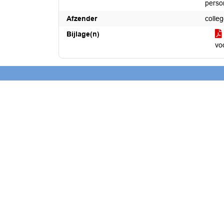
perso
Afzender
colle
Bijlage(n)
vo