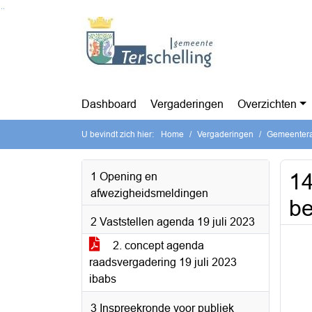
Ga naar de inhoud van deze pagina
Ga naar het zoeken
Ga naar het menu
Dashboard
Vergaderingen
Overzichten
U bevindt zich hier:
Home
Vergaderingen
Gemeentera
14
1 Opening en
afwezigheidsmeldingen
be
2 Vaststellen agenda 19 juli 2023
2. concept agenda
raadsvergadering 19 juli 2023
ibabs
3 Inspreekronde voor publiek