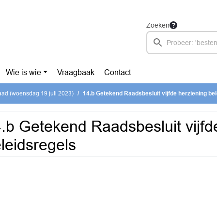
Zoeken
Wie is wie
Vraagbaak
Contact
ad (woensdag 19 juli 2023)
14.b Getekend Raadsbesluit vijfde herziening be
.b Getekend Raadsbesluit vijfd
leidsregels