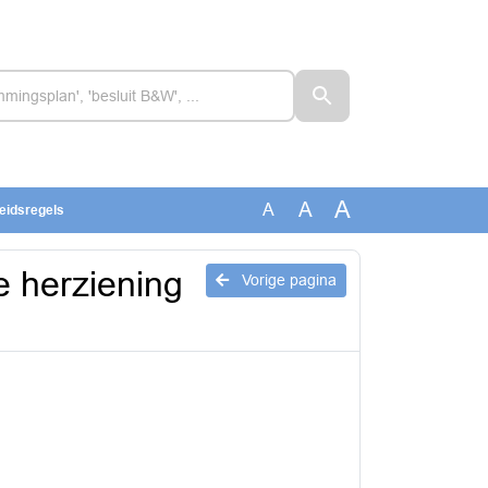
A
A
A
leidsregels
e herziening
Vorige pagina