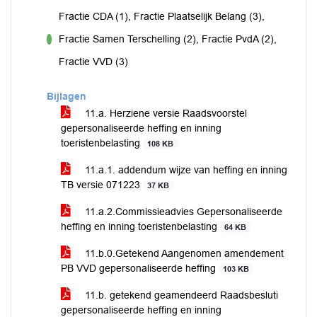
Fractie CDA (1), Fractie Plaatselijk Belang (3),
Fractie Samen Terschelling (2), Fractie PvdA (2),
voor
Fractie VVD (3)
Bijlagen
11.a. Herziene versie Raadsvoorstel
gepersonaliseerde heffing en inning
toeristenbelasting
108 KB
11.a.1. addendum wijze van heffing en inning
TB versie 071223
37 KB
11.a.2.Commissieadvies Gepersonaliseerde
heffing en inning toeristenbelasting
64 KB
11.b.0.Getekend Aangenomen amendement
PB VVD gepersonaliseerde heffing
103 KB
11.b. getekend geamendeerd Raadsbesluti
gepersonaliseerde heffing en inning