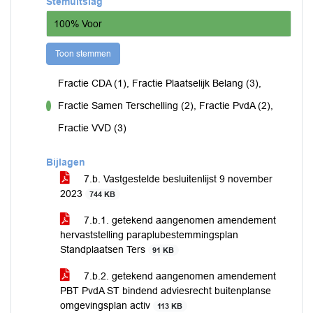
Stemuitslag
100% Voor
Toon stemmen
Fractie CDA (1), Fractie Plaatselijk Belang (3),
Fractie Samen Terschelling (2), Fractie PvdA (2),
voor
Fractie VVD (3)
Bijlagen
7.b. Vastgestelde besluitenlijst 9 november
2023
744 KB
7.b.1. getekend aangenomen amendement
hervaststelling paraplubestemmingsplan
Standplaatsen Ters
91 KB
7.b.2. getekend aangenomen amendement
PBT PvdA ST bindend adviesrecht buitenplanse
omgevingsplan activ
113 KB