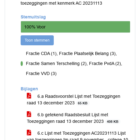
toezeggingen met kenmerk AC 20231113
Stemuitslag
100% Voor
Toon stemmen
Fractie CDA (1), Fractie Plaatselijk Belang (3),
Fractie Samen Terschelling (2), Fractie PvdA (2),
voor
Fractie VVD (3)
Bijlagen
6.a Raadsvoorstel Lijst met Toezeggingen
raad 13 december 2023
65 KB
6.b getekend Raadsbesluit Lijst met
Toezeggingen raad 13 december 2023
408 KB
6.c Lijst met Toezeggingen AC20231113 Lijst
van toezeggingen tm raad 9 november - college 10