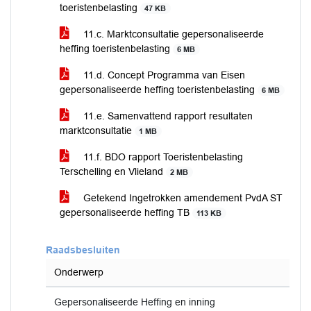
toeristenbelasting
47 KB
11.c. Marktconsultatie gepersonaliseerde
heffing toeristenbelasting
6 MB
11.d. Concept Programma van Eisen
gepersonaliseerde heffing toeristenbelasting
6 MB
11.e. Samenvattend rapport resultaten
marktconsultatie
1 MB
11.f. BDO rapport Toeristenbelasting
Terschelling en Vlieland
2 MB
Getekend Ingetrokken amendement PvdA ST
gepersonaliseerde heffing TB
113 KB
Raadsbesluiten
Onderwerp
Gepersonaliseerde Heffing en inning