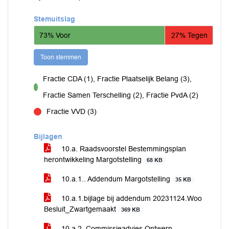
Stemuitslag
73% Voor
27% Tegen
Toon stemmen
Fractie CDA (1), Fractie Plaatselijk Belang (3),
voor
Fractie Samen Terschelling (2), Fractie PvdA (2)
Fractie VVD (3)
tegen
Bijlagen
10.a. Raadsvoorstel Bestemmingsplan
herontwikkeling Margotstelling
68 KB
10.a.1.. Addendum Margotstelling
35 KB
10.a.1.bijlage bij addendum 20231124.Woo
Besluit_Zwartgemaakt
369 KB
10.a.2. Commissieadvies Ontwerp