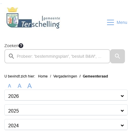
Ga naar de inhoud van deze pagina
Ga naar het zoeken
Ga naar het menu
Menu
Zoeken
U bevindt zich hier:
Home
Vergaderingen
Gemeenteraad
A
A
A
2026
2025
2024