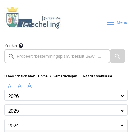
Ga naar de inhoud van deze pagina
Ga naar het zoeken
Ga naar het menu
Menu
Zoeken
U bevindt zich hier:
Home
Vergaderingen
Raadscommissie
A
A
A
2026
2025
2024